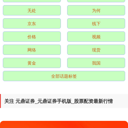
沪深300
4694.44
+43.13
+0.93%
无处
为何
京东
线下
价格
视频
网络
现货
黄金
我国
北证50
1134.24
+11.37
+1.01%
全部话题标签
关注 元鼎证券_元鼎证券手机版_股票配资最新行情
创业板指
3563.12
+47.56
+1.35%