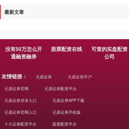
最新文章
没有50万怎么开
股票配资在线
可查的实盘配资
期指IC0
7877.80
+164.40
+2.13%
通融资融券
公司
友情链接：
元鼎证券
元鼎证券开户
元鼎证券官网
元鼎证券配资平台
元鼎证券登录入口
元鼎证券APP下载
元鼎证券官网入口
元鼎证券手机版
十大证券配资平台
股票配资平台