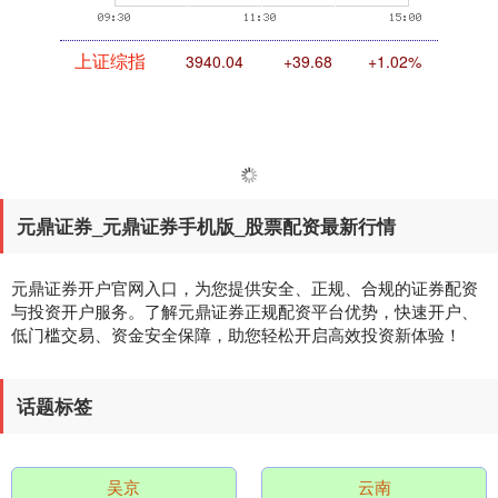
上证综指
3940.04
+39.68
+1.02%
元鼎证券_元鼎证券手机版_股票配资最新行情
元鼎证券开户官网入口，为您提供安全、正规、合规的证券配资
深证成指
14311.01
+200.89
+1.42%
与投资开户服务。了解元鼎证券正规配资平台优势，快速开户、
低门槛交易、资金安全保障，助您轻松开启高效投资新体验！
话题标签
吴京
云南