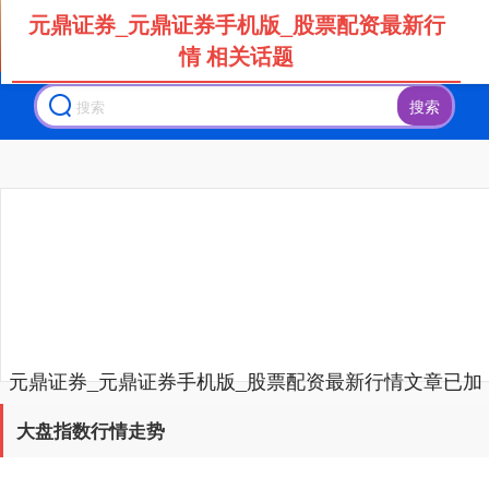
元鼎证券_元鼎证券手机版_股票配资最新行
情 相关话题
搜索
创业板指
3563.12
+47.56
+1.35%
基金指数
7242.10
+12.30
+0.17%
元鼎证券_元鼎证券手机版_股票配资最新行情文章已加
载完成
大盘指数行情走势