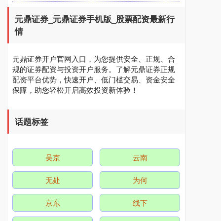
元鼎证券_元鼎证券手机版_股票配资最新行
深证成指
14311.01
+200.89
+1.42%
情
元鼎证券开户官网入口，为您提供安全、正规、合
规的证券配资与投资开户服务。了解元鼎证券正规
配资平台优势，快速开户、低门槛交易、资金安全
保障，助您轻松开启高效投资新体验！
话题标签
沪深300
4694.44
+43.13
+0.93%
吴京
云南
无处
为何
京东
线下