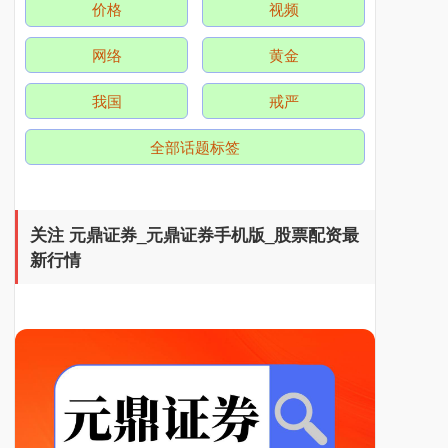
价格
视频
北证50
1134.24
+11.37
+1.01%
网络
黄金
我国
戒严
全部话题标签
创业板指
3563.12
+47.56
+1.35%
关注 元鼎证券_元鼎证券手机版_股票配资最
新行情
基金指数
7242.10
+12.30
+0.17%