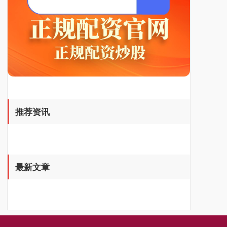
国债指数
229.69
+0.10
+0.04%
推荐资讯
最新文章
期指IC0
7877.80
+164.40
+2.13%