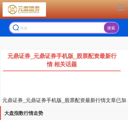
搜索
元鼎证券_元鼎证券手机版_股票配资最新行
情 相关话题
元鼎证券_元鼎证券手机版_股票配资最新行情文章已加
载完成
大盘指数行情走势