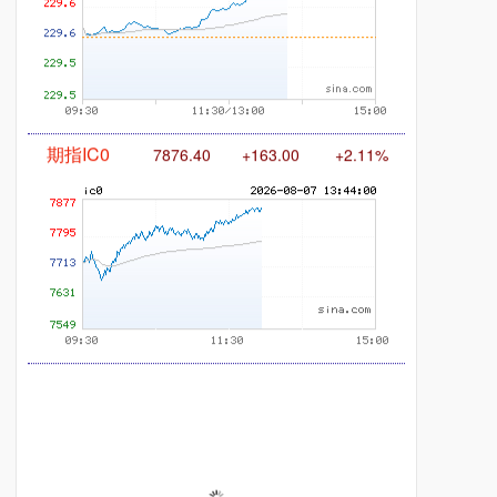
期指IC0
7877.60
+164.20
+2.13%