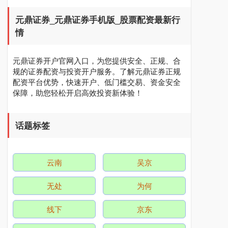
元鼎证券_元鼎证券手机版_股票配资最新行
情
元鼎证券开户官网入口，为您提供安全、正规、合
深证成指
14110.12
-34.08
-0.24%
规的证券配资与投资开户服务。了解元鼎证券正规
配资平台优势，快速开户、低门槛交易、资金安全
保障，助您轻松开启高效投资新体验！
话题标签
云南
吴京
沪深300
4651.31
-6.85
-0.15%
无处
为何
线下
京东