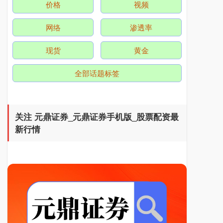
价格
视频
网络
渗透率
北证50
1122.88
+3.42
+0.30%
现货
黄金
全部话题标签
关注 元鼎证券_元鼎证券手机版_股票配资最
新行情
创业板指
3515.56
-19.58
-0.55%