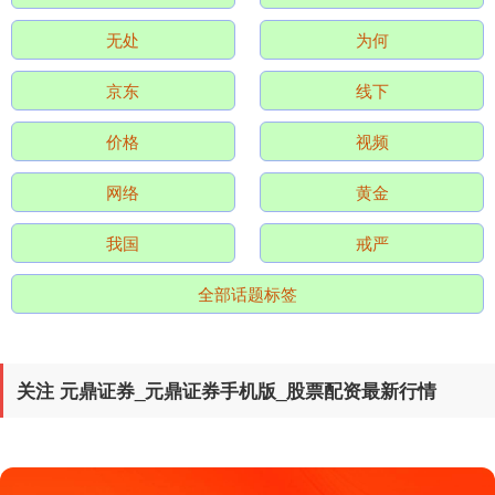
无处
为何
京东
线下
价格
视频
北证50
1122.48
-0.39
-0.04%
网络
黄金
我国
戒严
全部话题标签
关注 元鼎证券_元鼎证券手机版_股票配资最新行情
创业板指
3577.96
+62.40
+1.77%