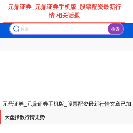
元鼎证券_元鼎证券手机版_股票配资最新行
创业板指
3578.08
+62.52
+1.78%
情 相关话题
搜索
基金指数
7236.12
+6.32
+0.09%
元鼎证券_元鼎证券手机版_股票配资最新行情文章已加
载完成
大盘指数行情走势