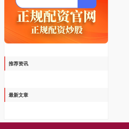
基金指数
7242.10
+12.30
+0.17%
国债指数
229.69
+0.10
+0.04%
推荐资讯
最新文章
期指IC0
7877.80
+164.40
+2.13%