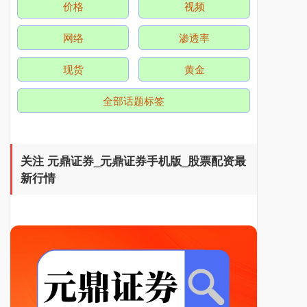
价格
视频
北证50
1134.24
+11.37
+1.01%
网络
渗透率
现货
黄金
全部话题标签
关注 元鼎证券_元鼎证券手机版_股票配资最
创业板指
3563.12
+47.56
+1.35%
新行情