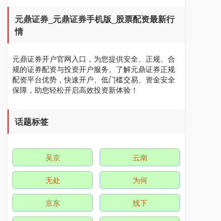
元鼎证券_元鼎证券手机版_股票配资最新行
情
深证成指
14311.01
+200.89
+1.42%
元鼎证券开户官网入口，为您提供安全、正规、合
规的证券配资与投资开户服务。了解元鼎证券正规
配资平台优势，快速开户、低门槛交易、资金安全
保障，助您轻松开启高效投资新体验！
话题标签
沪深300
4694.44
+43.13
+0.93%
吴京
云南
无处
为何
京东
线下