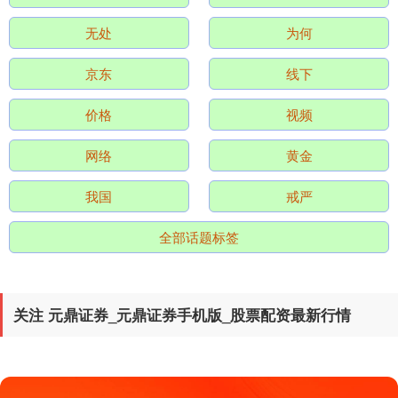
无处
为何
京东
线下
价格
视频
网络
黄金
我国
戒严
全部话题标签
关注 元鼎证券_元鼎证券手机版_股票配资最新行情