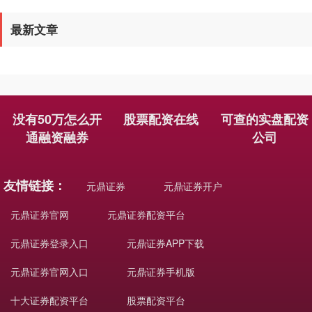
最新文章
没有50万怎么开
股票配资在线
可查的实盘配资
通融资融券
公司
友情链接：
元鼎证券
元鼎证券开户
元鼎证券官网
元鼎证券配资平台
元鼎证券登录入口
元鼎证券APP下载
元鼎证券官网入口
元鼎证券手机版
十大证券配资平台
股票配资平台