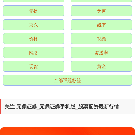
无处
为何
沪深300
4689.96
+38.65
+0.83%
京东
线下
价格
视频
网络
渗透率
现货
黄金
北证50
1129.72
+6.84
+0.61%
全部话题标签
关注 元鼎证券_元鼎证券手机版_股票配资最新行情