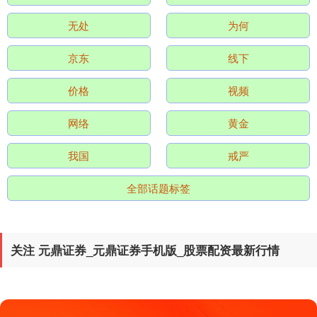
无处
为何
沪深300
4689.96
+38.65
+0.83%
京东
线下
价格
视频
网络
黄金
我国
戒严
全部话题标签
北证50
1129.72
+6.84
+0.61%
关注 元鼎证券_元鼎证券手机版_股票配资最新行情